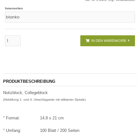
inkl. 19 % MwSt. zzgl.
Versandkosten
Innenseiten
IN DEN WARENKORB
PRODUKTBESCHREIBUNG
Notizblock, Collegeblock
(Abbildung 1. und 4. Umschlagseite mit stilisierter Spirale)
° Format:
14,8 x 21 cm
° Umfang:
100 Blatt / 200 Seiten