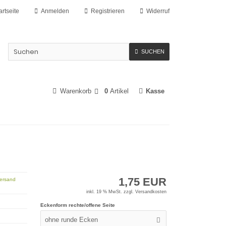
artseite
Anmelden
Registrieren
Widerruf
SUCHEN
Warenkorb
0
Artikel
Kasse
1,75 EUR
Versand
inkl. 19 % MwSt. zzgl.
Versandkosten
Eckenform rechte/offene Seite
ohne runde Ecken