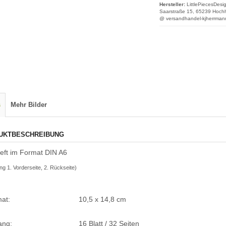
Hersteller:
LittlePiecesDesi
Saarstraße 15, 65239 Hochh
@ versandhandel-kjherrman
s
Mehr Bilder
UKTBESCHREIBUNG
eft im Format DIN A6
ng 1. Vorderseite, 2. Rückseite)
at:
10,5 x 14,8 cm
ang:
16 Blatt / 32 Seiten