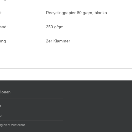
t:
Recyclingpapier 80 g/qm, blanko
and:
250 g/qm
ung
2er Klammer
tionen
t
p
g nicht zustellbar