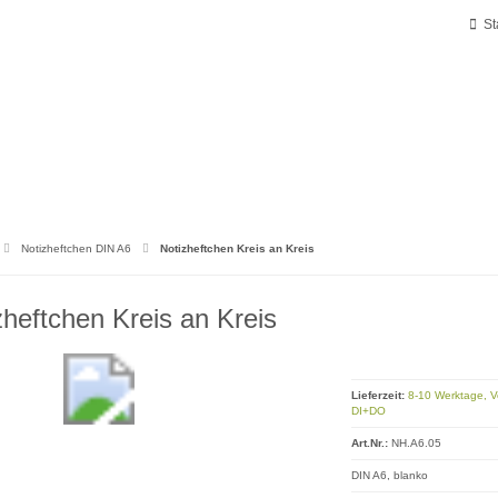
St
Notizheftchen DIN A6
Notizheftchen Kreis an Kreis
zheftchen Kreis an Kreis
Lieferzeit:
8-10 Werktage, 
DI+DO
Art.Nr.:
NH.A6.05
DIN A6, blanko