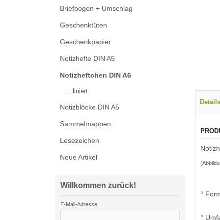
Briefbogen + Umschlag
Geschenktüten
Geschenkpapier
Notizhefte DIN A5
Notizheftchen DIN A6
... liniert
Detail
Notizblöcke DIN A5
Sammelmappen
PROD
Lesezeichen
Notizh
Neue Artikel
(Abbildu
Willkommen zurück!
° Form
E-Mail-Adresse:
° Umf