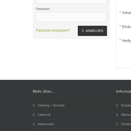
Passwort:
° Inhal
° Einb
Passwort vergessen?
ANMELDEN
° Heft
Mehr über...
Informa
Zahlung + Versand
Kontak
Lieferzeit
Sitema
Impressum
Sendun