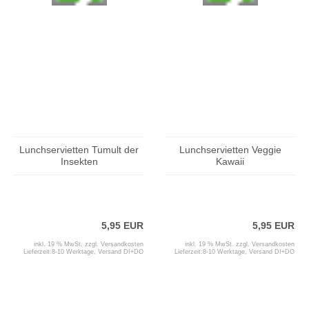
Lunchservietten Tumult der
Lunchservietten Veggie
Insekten
Kawaii
5,95 EUR
5,95 EUR
inkl. 19 % MwSt. zzgl.
Versandkosten
inkl. 19 % MwSt. zzgl.
Versandkosten
Lieferzeit:
8-10 Werktage, Versand DI+DO
Lieferzeit:
8-10 Werktage, Versand DI+DO