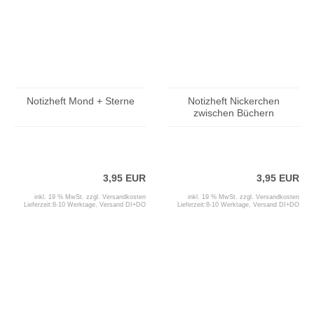
Notizheft Mond + Sterne
Notizheft Nickerchen
zwischen Büchern
3,95 EUR
3,95 EUR
inkl. 19 % MwSt. zzgl.
Versandkosten
inkl. 19 % MwSt. zzgl.
Versandkosten
Lieferzeit:
8-10 Werktage, Versand DI+DO
Lieferzeit:
8-10 Werktage, Versand DI+DO