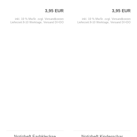
3,95 EUR
3,95 EUR
inkl. 19 % MwSt. zzgl.
Versandkosten
inkl. 19 % MwSt. zzgl.
Versandkosten
Lieferzeit:
8-10 Werktage, Versand DI+DO
Lieferzeit:
8-10 Werktage, Versand DI+DO
Notizheft Farbkleckse
Notizheft Kinderschar