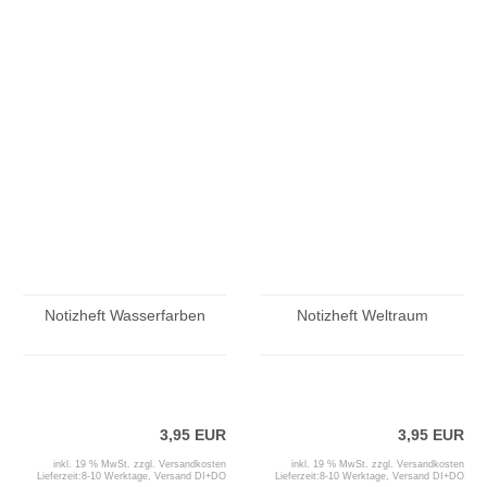
Notizheft Wasserfarben
Notizheft Weltraum
3,95 EUR
3,95 EUR
inkl. 19 % MwSt. zzgl.
Versandkosten
inkl. 19 % MwSt. zzgl.
Versandkosten
Lieferzeit:
8-10 Werktage, Versand DI+DO
Lieferzeit:
8-10 Werktage, Versand DI+DO