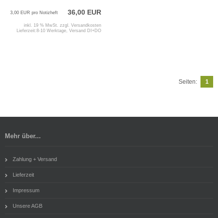
36,00 EUR
3,00 EUR pro Notizheft
inkl. 19 % MwSt. zzgl.
Versandkosten
Lieferzeit:
8-10 Werktage, Versand DI+DO
Seiten:
1
Mehr über...
Zahlung + Versand
Lieferzeit
Impressum
Unsere AGB