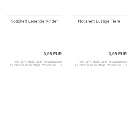
Notizheft Lesende Kinder
Notizheft Lustige Tiere
3,95 EUR
3,95 EUR
inkl. 19 % MwSt. zzgl.
Versandkosten
inkl. 19 % MwSt. zzgl.
Versandkosten
Lieferzeit:
8-10 Werktage, Versand DI+DO
Lieferzeit:
8-10 Werktage, Versand DI+DO