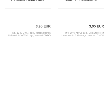
3,95 EUR
3,95 EUR
inkl. 19 % MwSt. zzgl.
Versandkosten
inkl. 19 % MwSt. zzgl.
Versandkosten
Lieferzeit:
8-10 Werktage, Versand DI+DO
Lieferzeit:
8-10 Werktage, Versand DI+DO