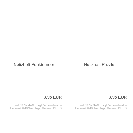
Notizheft Punktemeer
Notizheft Puzzle
3,95 EUR
3,95 EUR
inkl. 19 % MwSt. zzgl.
Versandkosten
inkl. 19 % MwSt. zzgl.
Versandkosten
Lieferzeit:
8-10 Werktage, Versand DI+DO
Lieferzeit:
8-10 Werktage, Versand DI+DO